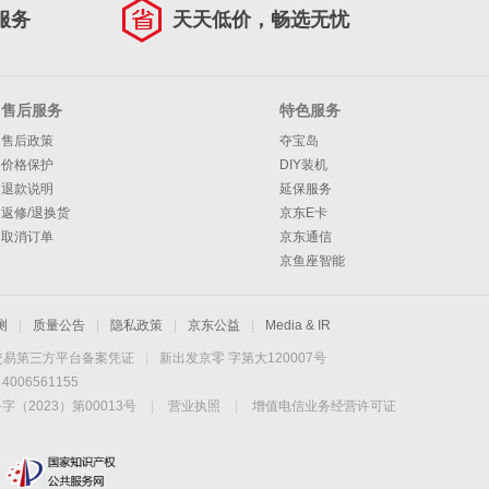
服务
天天低价，畅选无忧
售后服务
特色服务
售后政策
夺宝岛
价格保护
DIY装机
退款说明
延保服务
返修/退换货
京东E卡
取消订单
京东通信
京鱼座智能
测
|
质量公告
|
隐私政策
|
京东公益
|
Media & IR
交易第三方平台备案凭证
|
新出发京零 字第大120007号
06561155
2023）第00013号
|
营业执照
|
增值电信业务经营许可证