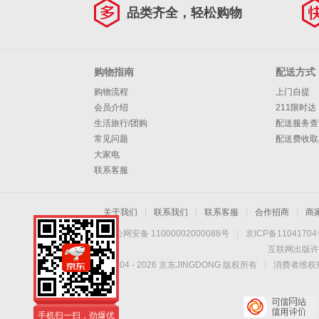
品类齐全，轻松购物
购物指南
配送方式
购物流程
上门自提
会员介绍
211限时达
生活旅行/团购
配送服务查
常见问题
配送费收取
大家电
联系客服
关于我们
|
联系我们
|
联系客服
|
合作招商
|
商
京公网安备 11000002000088号
|
京ICP备1104170
互联网出版许
Copyright © 2004 -
2026
京东JINGDONG 版权所有
|
消费者维权热
手机扫一扫，劲爆优
惠触手可得！
手机扫一扫，劲爆优