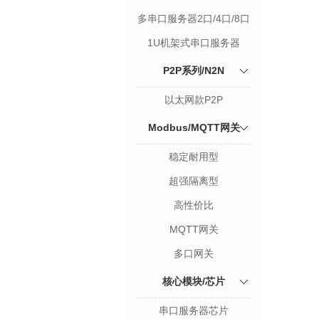
多串口服务器2口/4口/8口
1U机架式串口服务器
P2P系列/N2N
以太网款P2P
Modbus/MQTT网关
稳定耐用型
超强隔离型
高性价比
MQTT网关
多口网关
核心模块/芯片
串口服务器芯片