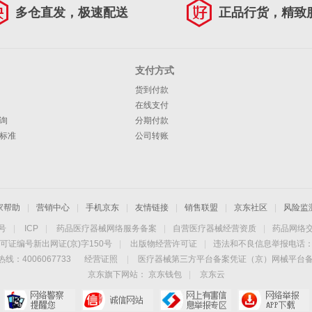
多仓直发，极速配送
正品行货，精致
支付方式
货到付款
在线支付
询
分期付款
标准
公司转账
家帮助
|
营销中心
|
手机京东
|
友情链接
|
销售联盟
|
京东社区
|
风险监
4号
|
ICP
|
药品医疗器械网络服务备案
|
自营医疗器械经营资质
|
药品网络
可证编号新出网证(京)字150号
|
出版物经营许可证
|
违法和不良信息举报电话：40
线：4006067733
经营证照
|
医疗器械第三方平台备案凭证（京）网械平台备字（
京东旗下网站：
京东钱包
|
京东云